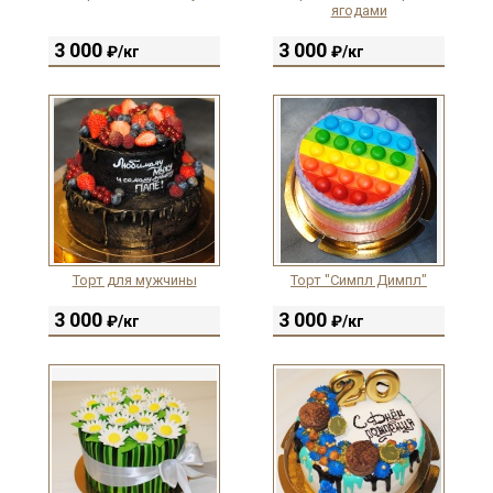
ягодами
3 000
3 000
₽/кг
₽/кг
Торт для мужчины
Торт "Симпл Димпл"
3 000
3 000
₽/кг
₽/кг